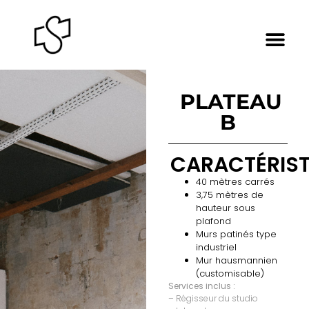
PLATEAU
B
CARACTÉRIST
40 mètres carrés
3,75 mètres de
hauteur sous
plafond
Murs patinés type
industriel
Mur hausmannien
(customisable)
Services inclus :
– Régisseur du studio