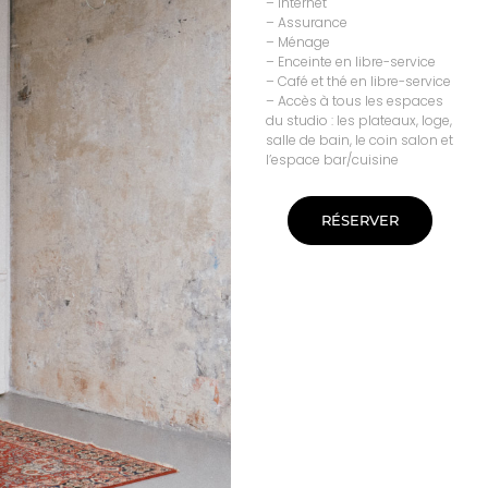
– Internet
– Assurance
– Ménage
– Enceinte en libre-service
– Café et thé en libre-service
– Accès à tous les espaces
du studio : les plateaux, loge,
salle de bain, le coin salon et
l’espace bar/cuisine
RÉSERVER